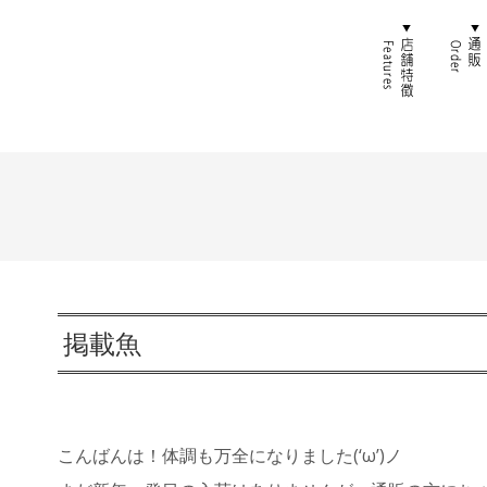
ホーム
店舗特
掲載魚
こんばんは！体調も万全になりました(‘ω’)ノ