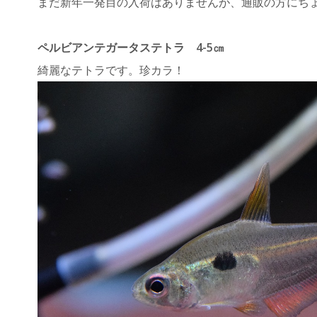
まだ新年一発目の入荷はありませんが、通販の方にち
ペルビアンテガータステトラ 4-5㎝
綺麗なテトラです。珍カラ！