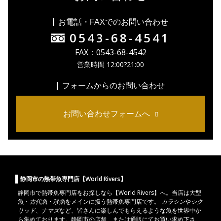
お電話・FAXでのお問い合わせ
0543-68-4541
FAX：0543-68-4542
営業時間 12:00?21:00
フォームからのお問い合わせ
お問い合わせフォームへ
静岡市の熱帯魚専門店【World Rivers】
静岡市
で
熱帯魚
専門店をお探しなら【World Rivers】へ。当店は
大型
魚
・
古代魚
・
珍魚
をメインに扱う熱帯魚専門店です。
カラシン
や
シク
リッド
、
ナマズ
など、皆さんに楽しんでもらえるような魚を世界中か
ら集めております。静岡市の店舗、または通販にてお買い求め下さ