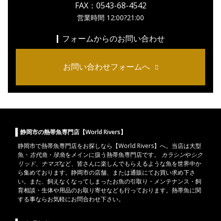
FAX：0543-68-4542
営業時間 12:00?21:00
フォームからのお問い合わせ
お問い合わせフォームへ
静岡市の熱帯魚専門店【World Rivers】
静岡市
で
熱帯魚
専門店をお探しなら【World Rivers】へ。当店は
大型
魚
・
古代魚
・
珍魚
をメインに扱う熱帯魚専門店です。
カラシン
や
シク
リッド
、
ナマズ
など、皆さんに楽しんでもらえるような魚を世界中か
ら集めております。静岡市の店舗、または通販にてお買い求め下さ
い。また、飼えなくなってしまったお魚の引取り・メンテナンス・飼
育相談・生体や用品のお取り寄せなども行っております。熱帯魚に関
する事ならお気軽にお問合わせ下さい。