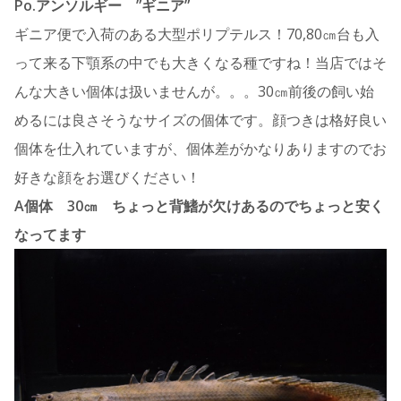
Po.アンソルギー ”ギニア”
ギニア便で入荷のある大型ポリプテルス！70,80㎝台も入
って来る下顎系の中でも大きくなる種ですね！当店ではそ
んな大きい個体は扱いませんが。。。30㎝前後の飼い始
めるには良さそうなサイズの個体です。顔つきは格好良い
個体を仕入れていますが、個体差がかなりありますのでお
好きな顔をお選びください！
A個体 30㎝ ちょっと背鰭が欠けあるのでちょっと安く
なってます