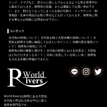
リッド
、
ナマズ
など、皆さんに楽しんでもらえるような魚を世界中か
ら集めております。静岡市の店舗、または通販にてお買い求め下さ
い。また、飼えなくなってしまったお魚の引取り・メンテナンス・飼
育相談・生体や用品のお取り寄せなども行っております。熱帯魚に関
する事ならお気軽にお問合わせ下さい。
コンテンツ
古代魚の特徴について
｜
古代魚を飼う大型水槽の清掃について
｜
大
型魚を飼育する際に確認しておきたいポイント
｜
水槽の置き場所につ
いて
｜
熱帯魚の病気について
熱帯魚の餌の種類と選び方
｜
古代魚の飼育における注意点
｜
大型魚
はどれだけ大きくなる！？
｜
日本に生息している珍しい魚
｜
熱帯魚
を入れる水槽の準備ができたら
World Riversは静岡にある大型魚、
古代魚と呼ばれる魚を中心に扱う
熱帯魚専門店です。