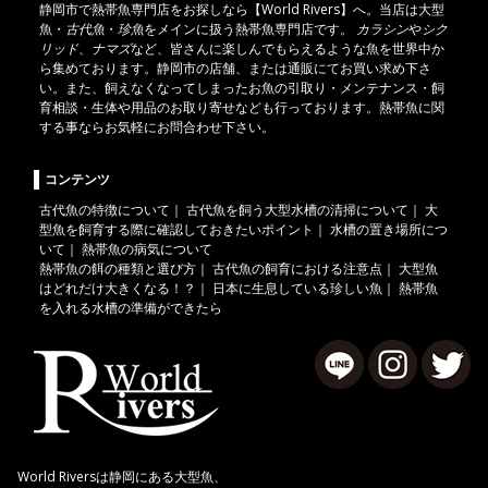
静岡市
で
熱帯魚
専門店をお探しなら【World Rivers】へ。当店は
大型
魚
・
古代魚
・
珍魚
をメインに扱う熱帯魚専門店です。
カラシン
や
シク
リッド
、
ナマズ
など、皆さんに楽しんでもらえるような魚を世界中か
ら集めております。静岡市の店舗、または通販にてお買い求め下さ
い。また、飼えなくなってしまったお魚の引取り・メンテナンス・飼
育相談・生体や用品のお取り寄せなども行っております。熱帯魚に関
する事ならお気軽にお問合わせ下さい。
コンテンツ
古代魚の特徴について
｜
古代魚を飼う大型水槽の清掃について
｜
大
型魚を飼育する際に確認しておきたいポイント
｜
水槽の置き場所につ
いて
｜
熱帯魚の病気について
熱帯魚の餌の種類と選び方
｜
古代魚の飼育における注意点
｜
大型魚
はどれだけ大きくなる！？
｜
日本に生息している珍しい魚
｜
熱帯魚
を入れる水槽の準備ができたら
World Riversは静岡にある大型魚、