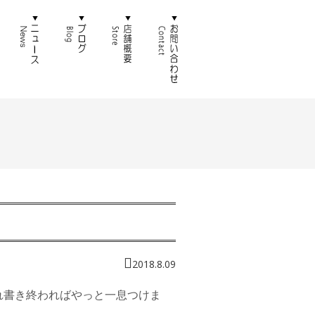
徴
通販
ニュース
ブログ
店舗概要
お問い合わせ
2018.8.09
れ書き終わればやっと一息つけま