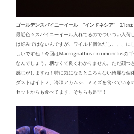
ゴールデンスパイニーイール ”インドネシア” 21㎝±
最近色々スパイニーイール入れてるのでついつい入荷
は好みではないんですが、ワイルド個体だし、、、に
しいですね！今回はMacrognathus circumcinc
なんでしょう。柄なくて良くわかりません。ただ顔つきとか
感じがしますね！特に気になるところもない綺麗な個
ダストはイトメ、冷凍アカムシ、ミミズを食べている
セットからも食べてます。そちらも是非！