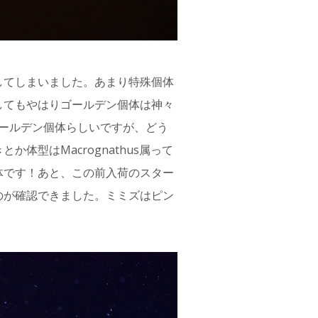
してしまいました。あまり特殊個体
してもやはりゴールデン個体は神々
tusのゴールデン個体らしいですが、どう
体型はMacrognathus属って
体です！あと、この前入荷のスター
のが確認できました。ミミズはピン