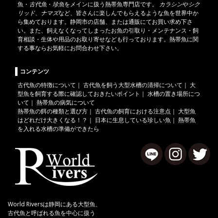
魚
・
古代魚
・
珍魚
をメインに扱う熱帯魚専門店です。
カラシン
や
シク
リッド
、
ナマズ
など、皆さんに楽しんでもらえるような魚を世界中か
ら集めております。静岡市の店舗、または通販にてお買い求め下さ
い。また、飼えなくなってしまったお魚の引取り・メンテナンス・飼
育相談・生体や用品のお取り寄せなども行っております。熱帯魚に関
する事ならお気軽にお問合わせ下さい。
コンテンツ
古代魚の特徴について
｜
古代魚を飼う大型水槽の清掃について
｜
大
型魚を飼育する際に確認しておきたいポイント
｜
水槽の置き場所につ
いて
｜
熱帯魚の病気について
熱帯魚の餌の種類と選び方
｜
古代魚の飼育における注意点
｜
大型魚
はどれだけ大きくなる！？
｜
日本に生息している珍しい魚
｜
熱帯魚
を入れる水槽の準備ができたら
World Riversは静岡にある大型魚、
古代魚と呼ばれる魚を中心に扱う