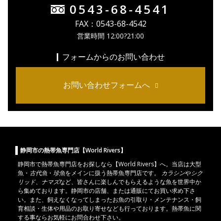
0543-68-4541
FAX：0543-68-4542
営業時間 12:00?21:00
フォームからのお問い合わせ
お問い合わせフォームへ
静岡市の熱帯魚専門店【World Rivers】
静岡市
で
熱帯魚
専門店をお探しなら【World Rivers】へ。当店は
大型
魚
・
古代魚
・
珍魚
をメインに扱う熱帯魚専門店です。
カラシン
や
シク
リッド
、
ナマズ
など、皆さんに楽しんでもらえるような魚を世界中か
ら集めております。静岡市の店舗、または通販にてお買い求め下さ
い。また、飼えなくなってしまったお魚の引取り・メンテナンス・飼
育相談・生体や用品のお取り寄せなども行っております。熱帯魚に関
する事ならお気軽にお問合わせ下さい。