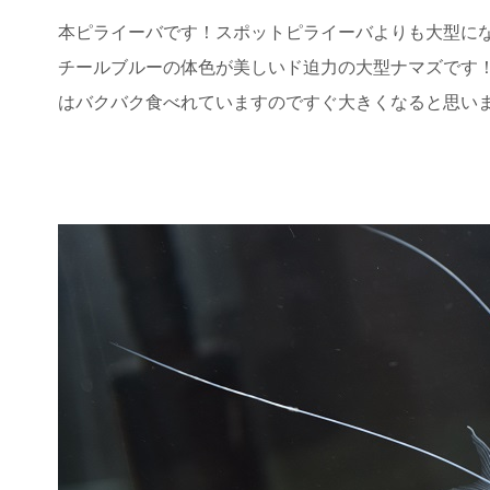
本ピライーバです！スポットピライーバよりも大型に
チールブルーの体色が美しいド迫力の大型ナマズです
はバクバク食べれていますのですぐ大きくなると思い