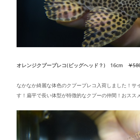
オレンジクプープレコ(ビッグヘッド？) 16cm
￥58
なかなか綺麗な体色のクプープレコ入荷しました！サイ
す！扁平で長い体型が特徴的なクプーの仲間！おスス