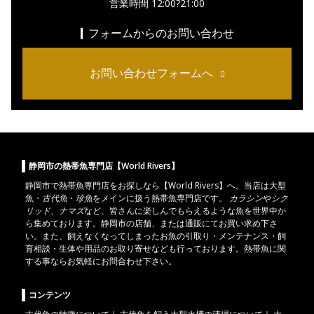
営業時間 12:00?21:00
フォームからのお問い合わせ
お問い合わせフォームへ
静岡市の熱帯魚専門店【World Rivers】
静岡市
で
熱帯魚
専門店をお探しなら【World Rivers】へ。当店は
大型
魚
・
古代魚
・
珍魚
をメインに扱う熱帯魚専門店です。
カラシン
や
シク
リッド
、
ナマズ
など、皆さんに楽しんでもらえるような魚を世界中か
ら集めております。静岡市の店舗、または通販にてお買い求め下さ
い。また、飼えなくなってしまったお魚の引取り・メンテナンス・飼
育相談・生体や用品のお取り寄せなども行っております。熱帯魚に関
する事ならお気軽にお問合わせ下さい。
コンテンツ