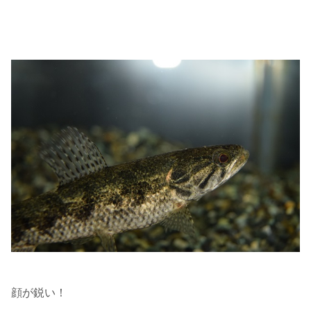
顔が鋭い！