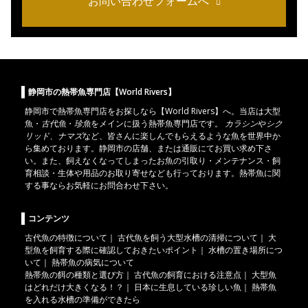
お問い合わせフォームへ
静岡市の熱帯魚専門店【World Rivers】
静岡市
で
熱帯魚
専門店をお探しなら【World Rivers】へ。当店は
大型
魚
・
古代魚
・
珍魚
をメインに扱う熱帯魚専門店です。
カラシン
や
シク
リッド
、
ナマズ
など、皆さんに楽しんでもらえるような魚を世界中か
ら集めております。静岡市の店舗、または通販にてお買い求め下さ
い。また、飼えなくなってしまったお魚の引取り・メンテナンス・飼
育相談・生体や用品のお取り寄せなども行っております。熱帯魚に関
する事ならお気軽にお問合わせ下さい。
コンテンツ
古代魚の特徴について
｜
古代魚を飼う大型水槽の清掃について
｜
大
型魚を飼育する際に確認しておきたいポイント
｜
水槽の置き場所につ
いて
｜
熱帯魚の病気について
熱帯魚の餌の種類と選び方
｜
古代魚の飼育における注意点
｜
大型魚
はどれだけ大きくなる！？
｜
日本に生息している珍しい魚
｜
熱帯魚
を入れる水槽の準備ができたら