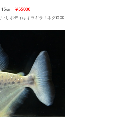
 15㎝
￥55000
良いしボディはギラギラ！ネグロ本