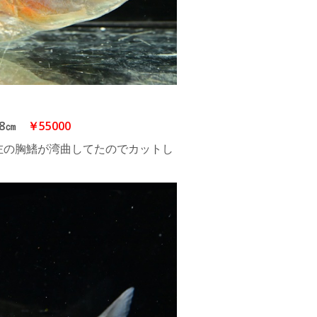
18㎝
￥55000
左の胸鰭が湾曲してたのでカットし