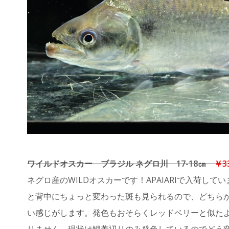
ワイルドオスカー ブラジル ネグロ川 17-18㎝
￥3
ネグロ産のWILDオスカーです！APAIARIで入荷し
と背中にちょっと変わった斑も見られるので、どちら
い感じがします。発色もおそらくレッドベリーと似た
りません。現状は鰓蓋辺りのみ発色しているのでどう