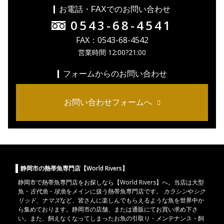
お電話・FAXでのお問い合わせ
0543-68-4541
FAX：0543-68-4542
営業時間 12:00?21:00
フォームからのお問い合わせ
お問い合わせフォームへ
静岡市の熱帯魚専門店【World Rivers】
静岡市
で
熱帯魚
専門店をお探しなら【World Rivers】へ。当店は
大型
魚
・
古代魚
・
珍魚
をメインに扱う熱帯魚専門店です。
カラシン
や
シク
リッド
、
ナマズ
など、皆さんに楽しんでもらえるような魚を世界中か
ら集めております。静岡市の店舗、または通販にてお買い求め下さ
い。また、飼えなくなってしまったお魚の引取り・メンテナンス・飼