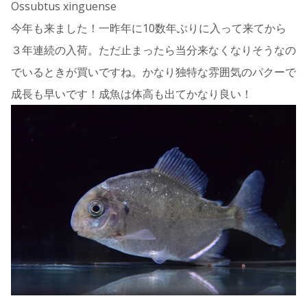
Ossubtus xinguense
今年も来ました！一昨年に10数年ぶりに入って来てから
３年連続の入荷。ただ止まったら当分来なくなりそうなの
でいるときが買いですね。かなり独特な雰囲気のパクーで
成長も早いです！成魚は体高も出てかなり良い！