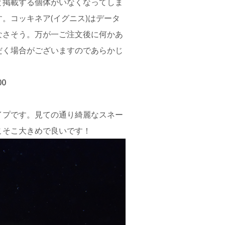
と掲載する個体がいなくなってしま
。コッキネア(イグニス)はデータ
なさそう。万が一ご注文後に何かあ
だく場合がございますのであらかじ
0
イプです。見ての通り綺麗なスネー
こそこ大きめで良いです！