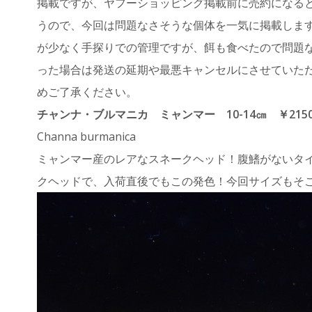
掲載ですが、ヤフーショッピング掲載前に売約になる
うので、今回は問題なさそうな個体を一気に掲載します
が少なく手探りでの管理ですが、餌も食べたので問題
った場合は発送の延期や最悪キャンセルにさせていた
めご了承ください。
チャンナ・ブルマニカ ミャンマー 10-14㎝ ￥2150
Channa burmanica
ミャンマー産のレアなスネークヘッド！腹鰭がないタ
クヘッドで、入荷直後でもこの発色！今回サイズもそ