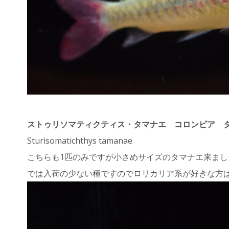
ストゥリソマティクティス・タマナエ コロンビア タマ
Sturisomatichthys tamanae
こちらも1匹のみですが小さめサイズのタマナエ来ま
では入荷の少ない種ですのでロリカリア系が好きな方