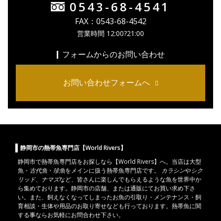
0543-68-4541
FAX：0543-68-4542
営業時間 12:00?21:00
フォームからのお問い合わせ
お問い合わせフォームへ
静岡市の熱帯魚専門店【World Rivers】
静岡市
で
熱帯魚
専門店をお探しなら【World Rivers】へ。当店は
大型
魚
・
古代魚
・
珍魚
をメインに扱う熱帯魚専門店です。
カラシン
や
シク
リッド
、
ナマズ
など、皆さんに楽しんでもらえるような魚を世界中か
ら集めております。静岡市の店舗、または通販にてお買い求め下さ
い。また、飼えなくなってしまったお魚の引取り・メンテナンス・飼
育相談・生体や用品のお取り寄せなども行っております。熱帯魚に関
する事ならお気軽にお問合わせ下さい。