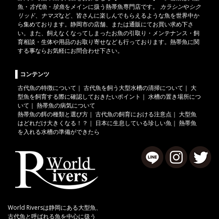
魚
・
古代魚
・
珍魚
をメインに扱う熱帯魚専門店です。
カラシン
や
シク
リッド
、
ナマズ
など、皆さんに楽しんでもらえるような魚を世界中か
ら集めております。静岡市の店舗、または通販にてお買い求め下さ
い。また、飼えなくなってしまったお魚の引取り・メンテナンス・飼
育相談・生体や用品のお取り寄せなども行っております。熱帯魚に関
する事ならお気軽にお問合わせ下さい。
コンテンツ
古代魚の特徴について
｜
古代魚を飼う大型水槽の清掃について
｜
大
型魚を飼育する際に確認しておきたいポイント
｜
水槽の置き場所につ
いて
｜
熱帯魚の病気について
熱帯魚の餌の種類と選び方
｜
古代魚の飼育における注意点
｜
大型魚
はどれだけ大きくなる！？
｜
日本に生息している珍しい魚
｜
熱帯魚
を入れる水槽の準備ができたら
World Riversは静岡にある大型魚、
古代魚と呼ばれる魚を中心に扱う