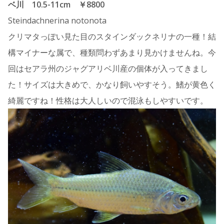
ベ川 10.5-11cm ￥8800
Steindachnerina notonota
クリマタっぽい見た目のスタインダックネリナの一種！結
構マイナーな属で、種類問わずあまり見かけませんね。今
回はセアラ州のジャグアリベ川産の個体が入ってきまし
た！サイズは大きめで、かなり飼いやすそう。鰭が黄色く
綺麗ですね！性格は大人しいので混泳もしやすいです。