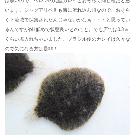
は黒いので、ベレンの丸型カレイとおそらく同じ種だと思
います。ジャグアリベ川も海に流れ込む川なので、おそら
く下流域で採集されたんじゃないかなぁ・・・と思ってい
るんですがpH低めで状態良いとのこと。でも店では0.3％
くらい塩入れちゃいました。ブラジル便のカレイは久々な
ので気になる方は是非！