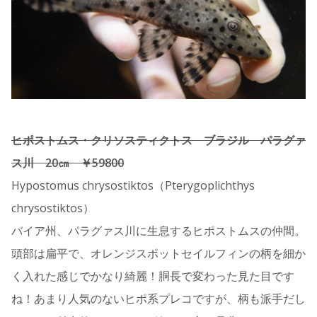
ヒポストムス・クリソスティクトス ブラジル パラグァ
ス川 20㎝ ￥59800
Hypostomus chrysostiktos（Pterygoplichthys
chrysostiktos）
バイア州、パラグァス川に生息するヒポストムスの仲間。
頭部は扁平で、オレンジスポットセイルフィンの柄を細か
く入れた感じでかなり綺麗！胴長で変わった見た目です
ね！あまり人気のないヒポ系プレコですが、柄も派手だし