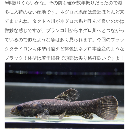
6年振りくらいかな。その前も確か数年振りだったので滅
多に入荷のない産地です。ネグロ水系産は最近ほとんど来
てませんね。タクトゥ川がネグロ水系と呼んで良いのかは
微妙な感じですが、ブランコ川からネグロ川へとつながっ
ているので似たような魚は多く見られます。今回のブラッ
クタライロンも体型は違えど体色はネグロ本流産のような
ブラック！体型は若干細身で頭部は尖り格好良いですよ！