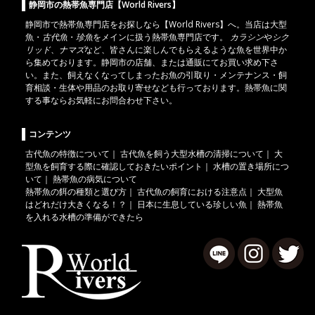
静岡市の熱帯魚専門店【World Rivers】
静岡市
で
熱帯魚
専門店をお探しなら【World Rivers】へ。当店は
大型
魚
・
古代魚
・
珍魚
をメインに扱う熱帯魚専門店です。
カラシン
や
シク
リッド
、
ナマズ
など、皆さんに楽しんでもらえるような魚を世界中か
ら集めております。静岡市の店舗、または通販にてお買い求め下さ
い。また、飼えなくなってしまったお魚の引取り・メンテナンス・飼
育相談・生体や用品のお取り寄せなども行っております。熱帯魚に関
する事ならお気軽にお問合わせ下さい。
コンテンツ
古代魚の特徴について
｜
古代魚を飼う大型水槽の清掃について
｜
大
型魚を飼育する際に確認しておきたいポイント
｜
水槽の置き場所につ
いて
｜
熱帯魚の病気について
熱帯魚の餌の種類と選び方
｜
古代魚の飼育における注意点
｜
大型魚
はどれだけ大きくなる！？
｜
日本に生息している珍しい魚
｜
熱帯魚
を入れる水槽の準備ができたら