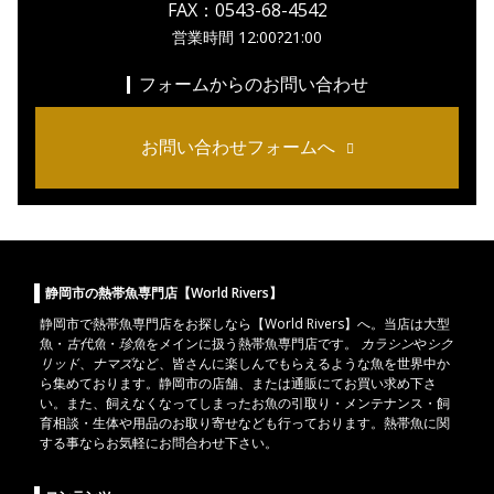
FAX：0543-68-4542
営業時間 12:00?21:00
フォームからのお問い合わせ
お問い合わせフォームへ
静岡市の熱帯魚専門店【World Rivers】
静岡市
で
熱帯魚
専門店をお探しなら【World Rivers】へ。当店は
大型
魚
・
古代魚
・
珍魚
をメインに扱う熱帯魚専門店です。
カラシン
や
シク
リッド
、
ナマズ
など、皆さんに楽しんでもらえるような魚を世界中か
ら集めております。静岡市の店舗、または通販にてお買い求め下さ
い。また、飼えなくなってしまったお魚の引取り・メンテナンス・飼
育相談・生体や用品のお取り寄せなども行っております。熱帯魚に関
する事ならお気軽にお問合わせ下さい。