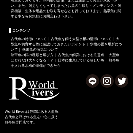
ら集めております。静岡市の店舗、または通販にてお買い求め下さ
い。また、飼えなくなってしまったお魚の引取り・メンテナンス・飼
育相談・生体や用品のお取り寄せなども行っております。熱帯魚に関
する事ならお気軽にお問合わせ下さい。
コンテンツ
古代魚の特徴について
｜
古代魚を飼う大型水槽の清掃について
｜
大
型魚を飼育する際に確認しておきたいポイント
｜
水槽の置き場所につ
いて
｜
熱帯魚の病気について
熱帯魚の餌の種類と選び方
｜
古代魚の飼育における注意点
｜
大型魚
はどれだけ大きくなる！？
｜
日本に生息している珍しい魚
｜
熱帯魚
を入れる水槽の準備ができたら
World Riversは静岡にある大型魚、
古代魚と呼ばれる魚を中心に扱う
熱帯魚専門店です。