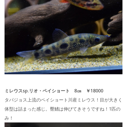
ミレウスsp.リオ・ペイショート 8㎝ ￥18000
タパジョス上流のペイショート川産ミレウス！目が大きく
体型は詰まった感じ。臀鰭は伸びてきそうですね！1匹の
み！