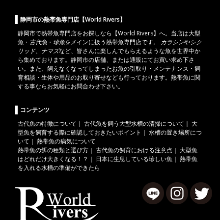
静岡市の熱帯魚専門店【World Rivers】
静岡市
で
熱帯魚
専門店をお探しなら【World Rivers】へ。当店は
大型
魚
・
古代魚
・
珍魚
をメインに扱う熱帯魚専門店です。
カラシン
や
シク
リッド
、
ナマズ
など、皆さんに楽しんでもらえるような魚を世界中か
ら集めております。静岡市の店舗、または通販にてお買い求め下さ
い。また、飼えなくなってしまったお魚の引取り・メンテナンス・飼
育相談・生体や用品のお取り寄せなども行っております。熱帯魚に関
する事ならお気軽にお問合わせ下さい。
コンテンツ
古代魚の特徴について
｜
古代魚を飼う大型水槽の清掃について
｜
大
型魚を飼育する際に確認しておきたいポイント
｜
水槽の置き場所につ
いて
｜
熱帯魚の病気について
熱帯魚の餌の種類と選び方
｜
古代魚の飼育における注意点
｜
大型魚
はどれだけ大きくなる！？
｜
日本に生息している珍しい魚
｜
熱帯魚
を入れる水槽の準備ができたら