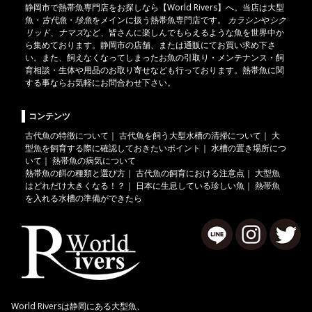
静岡市
で
熱帯魚
専門店をお探しなら【World Rivers】へ。当店は
大型
魚
・
古代魚
・
珍魚
をメインに扱う熱帯魚専門店です。
カラシン
や
シク
リッド
、
ナマズ
など、皆さんに楽しんでもらえるような魚を世界中か
ら集めております。静岡市の店舗、または通販にてお買い求め下さ
い。また、飼えなくなってしまったお魚の引取り・メンテナンス・飼
育相談・生体や用品のお取り寄せなども行っております。熱帯魚に関
する事ならお気軽にお問合わせ下さい。
コンテンツ
古代魚の特徴について
｜
古代魚を飼う大型水槽の清掃について
｜
大
型魚を飼育する際に確認しておきたいポイント
｜
水槽の置き場所につ
いて
｜
熱帯魚の病気について
熱帯魚の餌の種類と選び方
｜
古代魚の飼育における注意点
｜
大型魚
はどれだけ大きくなる！？
｜
日本に生息している珍しい魚
｜
熱帯魚
を入れる水槽の準備ができたら
World Riversは静岡にある大型魚、