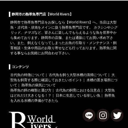
静岡市の熱帯魚専門店【World Rivers】
静岡市
で
熱帯魚
専門店をお探しなら【World Rivers】へ。当店は
大型
魚
・
古代魚
・
珍魚
をメインに扱う熱帯魚専門店です。
カラシン
や
シク
リッド
、
ナマズ
など、皆さんに楽しんでもらえるような魚を世界中か
ら集めております。静岡市の店舗、または通販にてお買い求め下さ
い。また、飼えなくなってしまったお魚の引取り・メンテナンス・飼
育相談・生体や用品のお取り寄せなども行っております。熱帯魚に関
する事ならお気軽にお問合わせ下さい。
コンテンツ
古代魚の特徴について
｜
古代魚を飼う大型水槽の清掃について
｜
大
型魚を飼育する際に確認しておきたいポイント
｜
水槽の置き場所につ
いて
｜
熱帯魚の病気について
熱帯魚の餌の種類と選び方
｜
古代魚の飼育における注意点
｜
大型魚
はどれだけ大きくなる！？
｜
日本に生息している珍しい魚
｜
熱帯魚
を入れる水槽の準備ができたら