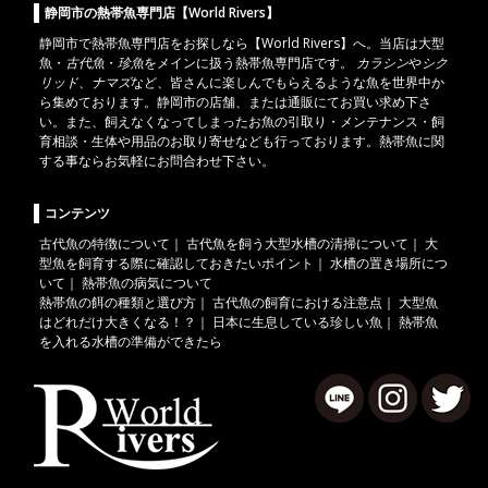
静岡市の熱帯魚専門店【World Rivers】
静岡市
で
熱帯魚
専門店をお探しなら【World Rivers】へ。当店は
大型
魚
・
古代魚
・
珍魚
をメインに扱う熱帯魚専門店です。
カラシン
や
シク
リッド
、
ナマズ
など、皆さんに楽しんでもらえるような魚を世界中か
ら集めております。静岡市の店舗、または通販にてお買い求め下さ
い。また、飼えなくなってしまったお魚の引取り・メンテナンス・飼
育相談・生体や用品のお取り寄せなども行っております。熱帯魚に関
する事ならお気軽にお問合わせ下さい。
コンテンツ
古代魚の特徴について
｜
古代魚を飼う大型水槽の清掃について
｜
大
型魚を飼育する際に確認しておきたいポイント
｜
水槽の置き場所につ
いて
｜
熱帯魚の病気について
熱帯魚の餌の種類と選び方
｜
古代魚の飼育における注意点
｜
大型魚
はどれだけ大きくなる！？
｜
日本に生息している珍しい魚
｜
熱帯魚
を入れる水槽の準備ができたら