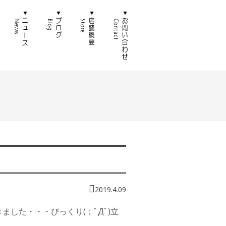
徴
通販
ニュース
ブログ
店舗概要
お問い合わせ
2019.4.09
した・・・びっくり(；ﾟДﾟ)立