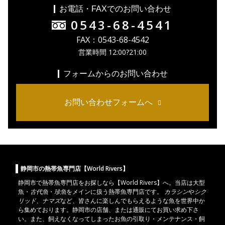
お電話・FAXでのお問い合わせ
0543-68-4541
FAX：0543-68-4542
営業時間 12:00?21:00
フォームからのお問い合わせ
お問い合わせフォームへ
静岡市の熱帯魚専門店【World Rivers】
静岡市
で
熱帯魚
専門店をお探しなら【World Rivers】へ。当店は
大型
魚
・
古代魚
・
珍魚
をメインに扱う熱帯魚専門店です。
カラシン
や
シク
リッド
、
ナマズ
など、皆さんに楽しんでもらえるような魚を世界中か
ら集めております。静岡市の店舗、または通販にてお買い求め下さ
い。また、飼えなくなってしまったお魚の引取り・メンテナンス・飼