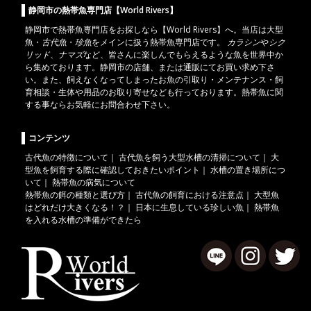
静岡市の熱帯魚専門店【World Rivers】
静岡市
で
熱帯魚
専門店をお探しなら【World Rivers】へ。当店は
大型
魚
・
古代魚
・
珍魚
をメインに扱う熱帯魚専門店です。
カラシン
や
シク
リッド
、
ナマズ
など、皆さんに楽しんでもらえるような魚を世界中か
ら集めております。静岡市の店舗、または通販にてお買い求め下さ
い。また、飼えなくなってしまったお魚の引取り・メンテナンス・飼
育相談・生体や用品のお取り寄せなども行っております。熱帯魚に関
する事ならお気軽にお問合わせ下さい。
コンテンツ
古代魚の特徴について
｜
古代魚を飼う大型水槽の清掃について
｜
大
型魚を飼育する際に確認しておきたいポイント
｜
水槽の置き場所につ
いて
｜
熱帯魚の病気について
熱帯魚の餌の種類と選び方
｜
古代魚の飼育における注意点
｜
大型魚
はどれだけ大きくなる！？
｜
日本に生息している珍しい魚
｜
熱帯魚
を入れる水槽の準備ができたら