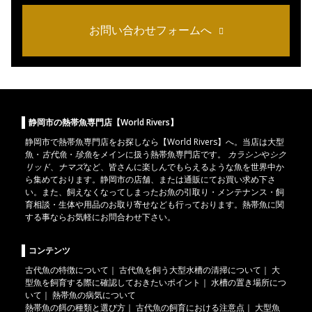
お問い合わせフォームへ
静岡市の熱帯魚専門店【World Rivers】
静岡市
で
熱帯魚
専門店をお探しなら【World Rivers】へ。当店は
大型
魚
・
古代魚
・
珍魚
をメインに扱う熱帯魚専門店です。
カラシン
や
シク
リッド
、
ナマズ
など、皆さんに楽しんでもらえるような魚を世界中か
ら集めております。静岡市の店舗、または通販にてお買い求め下さ
い。また、飼えなくなってしまったお魚の引取り・メンテナンス・飼
育相談・生体や用品のお取り寄せなども行っております。熱帯魚に関
する事ならお気軽にお問合わせ下さい。
コンテンツ
古代魚の特徴について
｜
古代魚を飼う大型水槽の清掃について
｜
大
型魚を飼育する際に確認しておきたいポイント
｜
水槽の置き場所につ
いて
｜
熱帯魚の病気について
熱帯魚の餌の種類と選び方
｜
古代魚の飼育における注意点
｜
大型魚