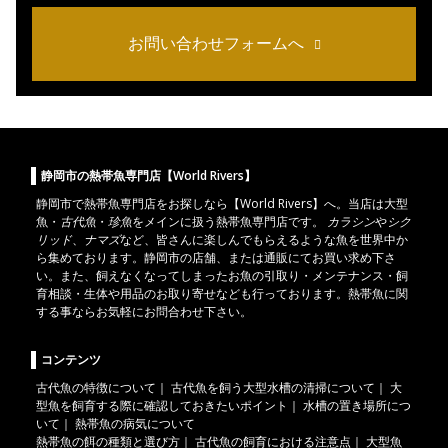
お問い合わせフォームへ
静岡市の熱帯魚専門店【World Rivers】
静岡市
で
熱帯魚
専門店をお探しなら【World Rivers】へ。当店は
大型
魚
・
古代魚
・
珍魚
をメインに扱う熱帯魚専門店です。
カラシン
や
シク
リッド
、
ナマズ
など、皆さんに楽しんでもらえるような魚を世界中か
ら集めております。静岡市の店舗、または通販にてお買い求め下さ
い。また、飼えなくなってしまったお魚の引取り・メンテナンス・飼
育相談・生体や用品のお取り寄せなども行っております。熱帯魚に関
する事ならお気軽にお問合わせ下さい。
コンテンツ
古代魚の特徴について
｜
古代魚を飼う大型水槽の清掃について
｜
大
型魚を飼育する際に確認しておきたいポイント
｜
水槽の置き場所につ
いて
｜
熱帯魚の病気について
熱帯魚の餌の種類と選び方
｜
古代魚の飼育における注意点
｜
大型魚