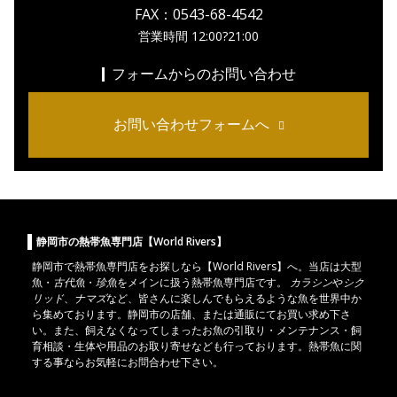
FAX：0543-68-4542
営業時間 12:00?21:00
フォームからのお問い合わせ
お問い合わせフォームへ
静岡市の熱帯魚専門店【World Rivers】
静岡市
で
熱帯魚
専門店をお探しなら【World Rivers】へ。当店は
大型
魚
・
古代魚
・
珍魚
をメインに扱う熱帯魚専門店です。
カラシン
や
シク
リッド
、
ナマズ
など、皆さんに楽しんでもらえるような魚を世界中か
ら集めております。静岡市の店舗、または通販にてお買い求め下さ
い。また、飼えなくなってしまったお魚の引取り・メンテナンス・飼
育相談・生体や用品のお取り寄せなども行っております。熱帯魚に関
する事ならお気軽にお問合わせ下さい。